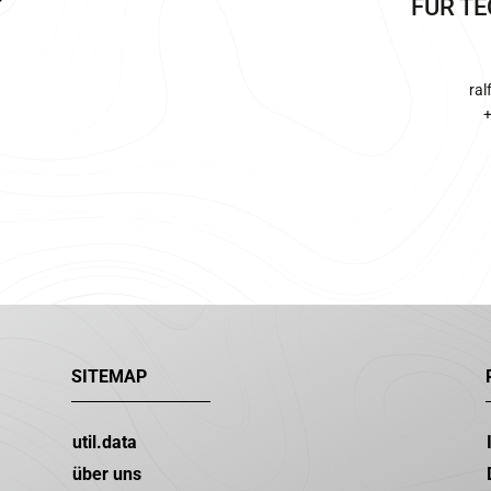
FÜR T
ral
+
SITEMAP
util.data
über uns